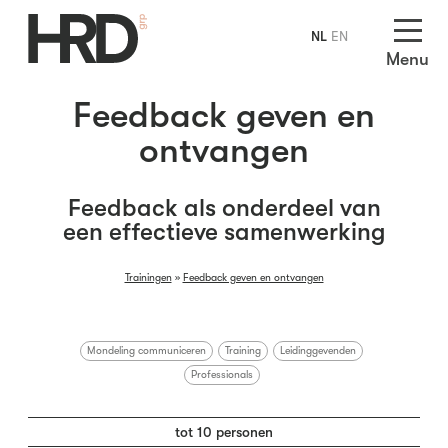
NL
EN
Menu
Feedback geven en
ontvangen
Feedback als onderdeel van
een effectieve samenwerking
Trainingen
»
Feedback geven en ontvangen
Mondeling communiceren
Training
Leidinggevenden
Professionals
tot 10 personen