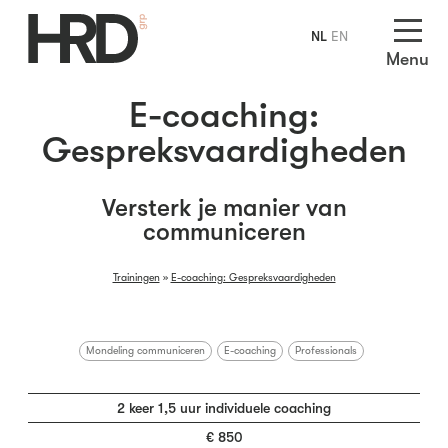
NL
EN
Menu
E-coaching:
Gespreksvaardigheden
Versterk je manier van
communiceren
Trainingen
»
E-coaching: Gespreksvaardigheden
Mondeling communiceren
E-coaching
Professionals
2 keer 1,5 uur individuele coaching
€ 850