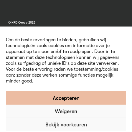
© HRD Groep 2026
Om de beste ervaringen te bieden, gebruiken wij
technologieën zoals cookies om informatie over je
apparaat op te slaan en/of te raadplegen. Door in te
stemmen met deze technologieën kunnen wij gegevens
Algemene informatie
zoals surfgedrag of unieke ID's op deze site verwerken.
Contact
Voor de beste ervaring raden we toestemming/cookies
Vacatures
aan; zonder deze werken sommige functies mogelijk
Voorwaarden
minder goed.
Privacy en Cookies
Volg ons
Accepteren
Weigeren
Inschrijven nieuwsbrief
Bekijk voorkeuren