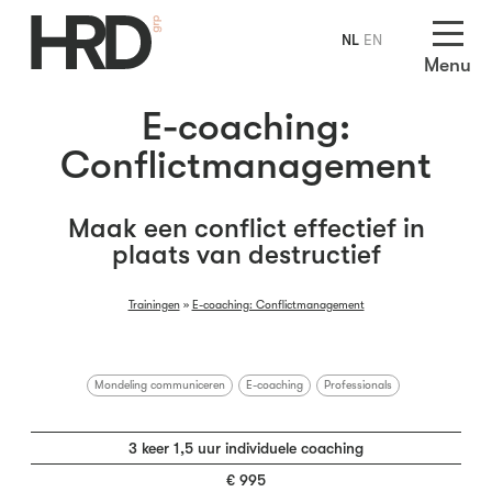
NL
EN
Menu
E-coaching:
Conflictmanagement
Maak een conflict effectief in
plaats van destructief
Trainingen
»
E-coaching: Conflictmanagement
Mondeling communiceren
E-coaching
Professionals
3 keer 1,5 uur individuele coaching
€ 995