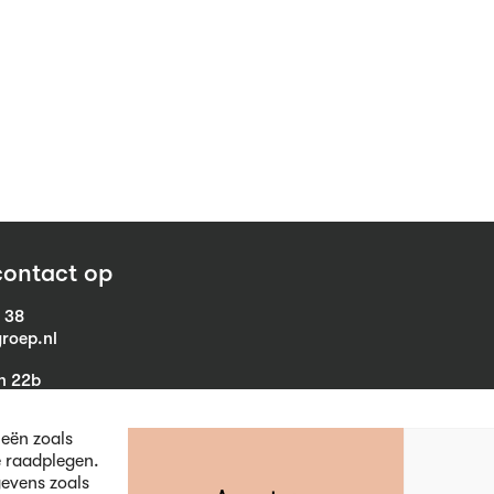
ontact op
1 38
roep.nl
in 22b
eist
ieën zoals
e raadplegen.
evens zoals