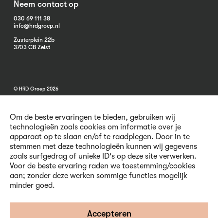
Neem contact op
030 69 111 38
info@hrdgroep.nl
Zusterplein 22b
3703 CB Zeist
© HRD Groep 2026
Om de beste ervaringen te bieden, gebruiken wij
technologieën zoals cookies om informatie over je
apparaat op te slaan en/of te raadplegen. Door in te
stemmen met deze technologieën kunnen wij gegevens
Algemene informatie
zoals surfgedrag of unieke ID's op deze site verwerken.
Contact
Voor de beste ervaring raden we toestemming/cookies
Vacatures
aan; zonder deze werken sommige functies mogelijk
Voorwaarden
minder goed.
Privacy en Cookies
Volg ons
Accepteren