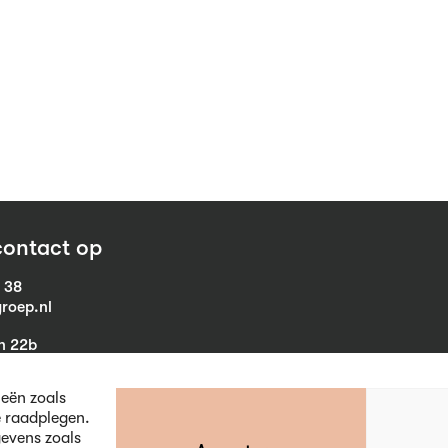
ontact op
1 38
roep.nl
in 22b
eist
ieën zoals
e raadplegen.
evens zoals