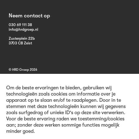
Neem contact op
030 69 111 38
info@hrdgroep.nl
Zusterplein 22b
3703 CB Zeist
© HRD Groep 2026
Om de beste ervaringen te bieden, gebruiken wij
technologieën zoals cookies om informatie over je
apparaat op te slaan en/of te raadplegen. Door in te
stemmen met deze technologieën kunnen wij gegevens
Algemene informatie
zoals surfgedrag of unieke ID's op deze site verwerken.
Contact
Voor de beste ervaring raden we toestemming/cookies
Vacatures
aan; zonder deze werken sommige functies mogelijk
Voorwaarden
minder goed.
Privacy en Cookies