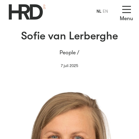
NL
EN
Menu
Sofie van Lerberghe
People /
7 juli 2025