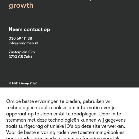
growth
Neem contact op
030 69 111 38
info@hrdgroep.nl
Zusterplein 22b
3703 CB Zeist
© HRD Groep 2026
Om de beste ervaringen te bieden, gebruiken wij
technologieën zoals cookies om informatie over je
apparaat op te slaan en/of te raadplegen. Door in te
stemmen met deze technologieën kunnen wij gegevens
Algemene informatie
zoals surfgedrag of unieke ID's op deze site verwerken.
Contact
Voor de beste ervaring raden we toestemming/cookies
Vacatures
aan; zonder deze werken sommige functies mogelijk