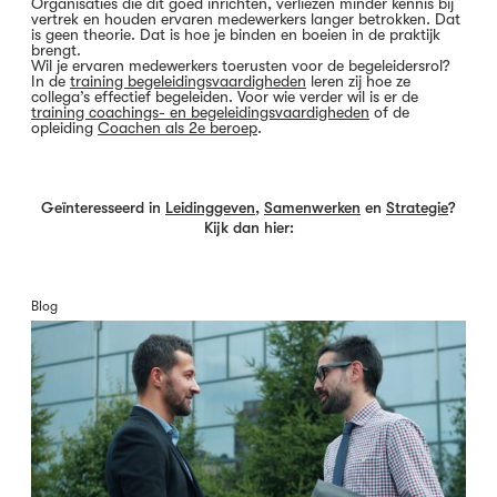
Organisaties die dit goed inrichten, verliezen minder kennis bij
vertrek en houden ervaren medewerkers langer betrokken. Dat
is geen theorie. Dat is hoe je binden en boeien in de praktijk
brengt.
Wil je ervaren medewerkers toerusten voor de begeleidersrol?
In de
training begeleidingsvaardigheden
leren zij hoe ze
collega’s effectief begeleiden. Voor wie verder wil is er de
training coachings- en begeleidingsvaardigheden
of de
opleiding
Coachen als 2e beroep
.
Geïnteresseerd in
Leidinggeven
,
Samenwerken
en
Strategie
?
Kijk dan hier:
Blog