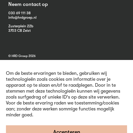
Neem contact op
030 69 111 38
info@hrdgroep.nl
Zusterplein 22b
3703 CB Zeist
© HRD Groep 2026
Om de beste ervaringen te bieden, gebruiken wij
technologieën zoals cookies om informatie over je
apparaat op te slaan en/of te raadplegen. Door in te
stemmen met deze technologieën kunnen wij gegevens
Algemene informatie
zoals surfgedrag of unieke ID's op deze site verwerken.
Contact
Voor de beste ervaring raden we toestemming/cookies
Vacatures
aan; zonder deze werken sommige functies mogelijk
Voorwaarden
minder goed.
Privacy en Cookies
Volg ons
Accepteren