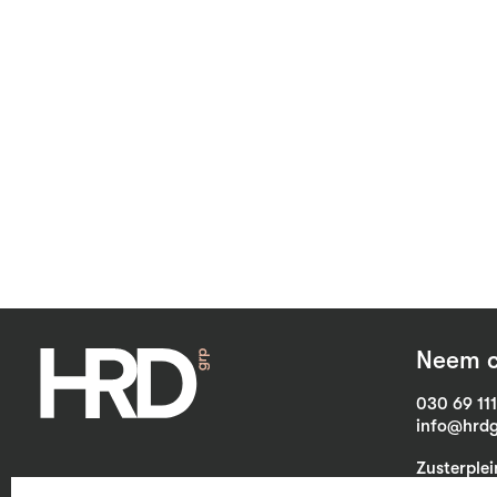
Neem c
030 69 11
info@hrdg
Zusterple
3703 CB Z