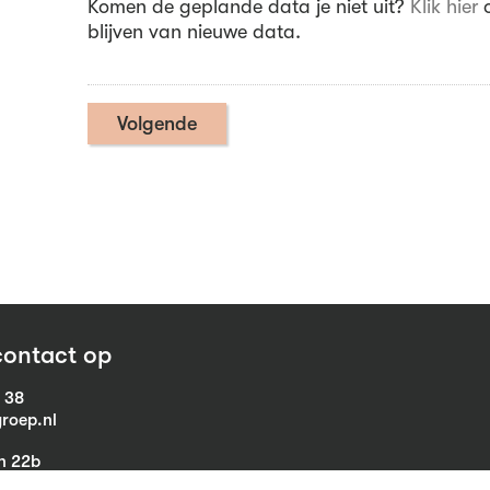
Komen de geplande data je niet uit?
Klik hier
o
blijven van nieuwe data.
ontact op
1 38
roep.nl
in 22b
eist