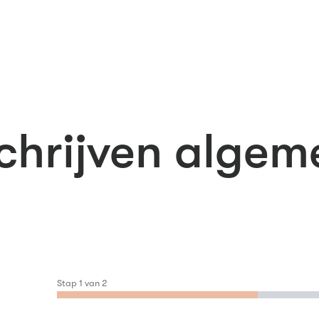
chrijven alge
Stap
1
van
2