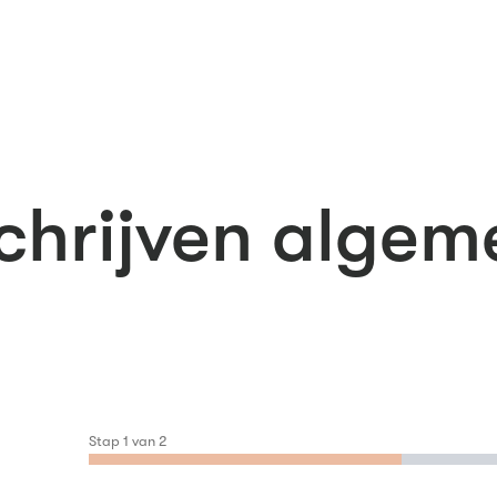
chrijven alge
Stap
1
van
2