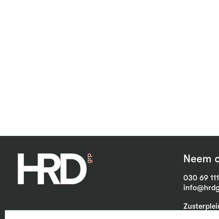
Neem c
030 69 11
info@hrdg
Zusterple
3703 CB Z