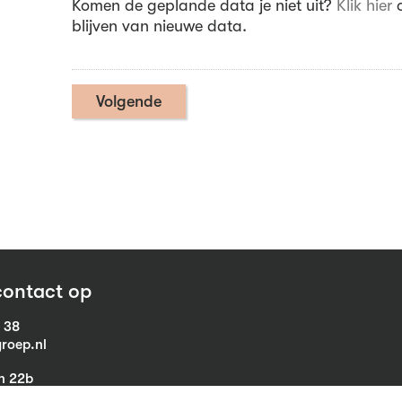
Komen de geplande data je niet uit?
Klik hier
o
blijven van nieuwe data.
ontact op
1 38
roep.nl
in 22b
eist