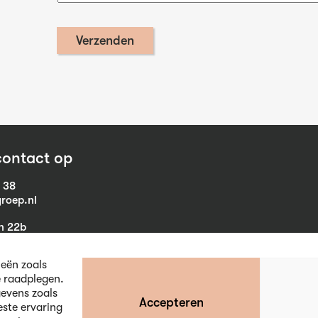
ontact op
1 38
roep.nl
in 22b
eist
ieën zoals
e raadplegen.
evens zoals
Accepteren
este ervaring