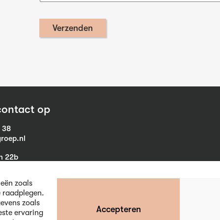
ontact op
1 38
roep.nl
in 22b
eist
ieën zoals
e raadplegen.
evens zoals
Accepteren
este ervaring