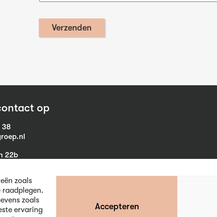
ontact op
1 38
roep.nl
in 22b
eist
ieën zoals
e raadplegen.
evens zoals
Accepteren
este ervaring